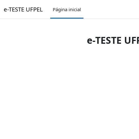
Ir para o conteúdo principal
e-TESTE UFPEL
Página inicial
e-TESTE UF